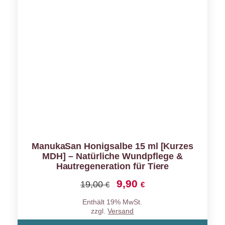
ManukaSan Honigsalbe 15 ml [Kurzes
MDH] – Natürliche Wundpflege &
Hautregeneration für Tiere
9,90
Ursprünglicher
Aktueller
19,00
€
€
Preis
Preis
Enthält 19% MwSt.
war:
ist:
zzgl.
Versand
19,00 €
9,90 €.