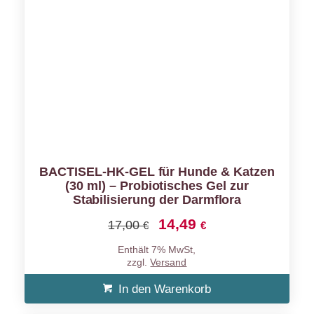
BACTISEL-HK-GEL für Hunde & Katzen
(30 ml) – Probiotisches Gel zur
Stabilisierung der Darmflora
14,49
Ursprünglicher
Aktueller
17,00
€
€
Preis
Preis
Enthält 7% MwSt,
war:
ist:
zzgl.
Versand
17,00 €
14,49 €.
In den Warenkorb