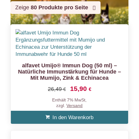
Zeige
80 Produkte pro Seite
alfavet Umijo® Immun Dog (50 ml) –
Natürliche Immunstärkung für Hunde –
Mit Mumijo, Zink & Echinacea
15,90
Ursprünglicher
Aktueller
26,49
€
€
Preis
Preis
Enthält 7% MwSt,
war:
ist:
zzgl.
Versand
26,49 €
15,90 €.
In den Warenkorb