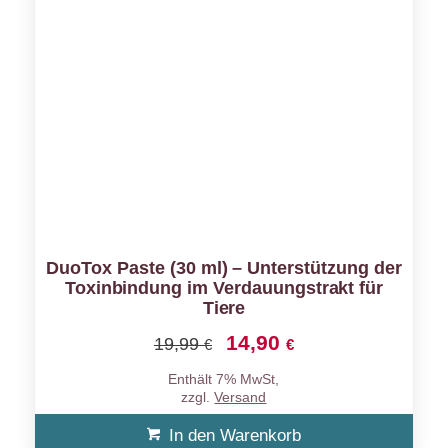
DuoTox Paste (30 ml) – Unterstützung der
Toxinbindung im Verdauungstrakt für
Tiere
14,90
Ursprünglicher
Aktueller
19,99
€
€
Preis
Preis
Enthält 7% MwSt,
war:
ist:
zzgl.
Versand
19,99 €
14,90 €.
In den Warenkorb