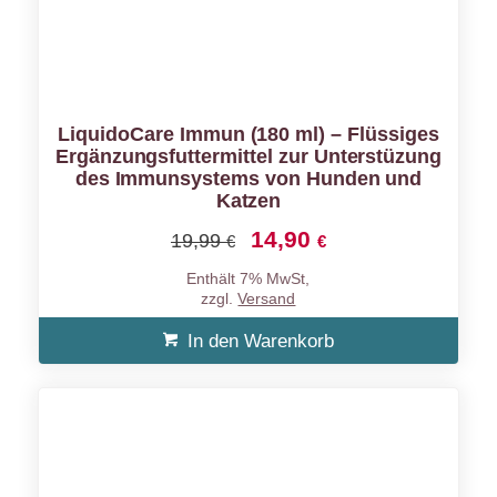
LiquidoCare Immun (180 ml) – Flüssiges
Ergänzungsfuttermittel zur Unterstüzung
des Immunsystems von Hunden und
Katzen
14,90
Ursprünglicher
Aktueller
19,99
€
€
Preis
Preis
Enthält 7% MwSt,
war:
ist:
zzgl.
Versand
19,99 €
14,90 €.
In den Warenkorb