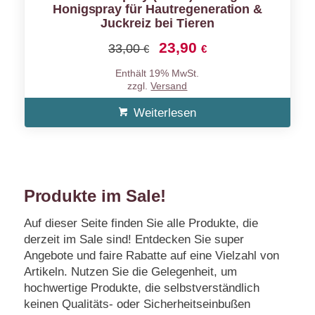
Honigspray für Hautregeneration &
Juckreiz bei Tieren
23,90
Ursprünglicher
Aktueller
33,00
€
€
Preis
Preis
Enthält 19% MwSt.
war:
ist:
zzgl.
Versand
33,00 €
23,90 €.
Weiterlesen
Produkte im Sale!
Auf dieser Seite finden Sie alle Produkte, die
derzeit im Sale sind! Entdecken Sie super
Angebote und faire Rabatte auf eine Vielzahl von
Artikeln. Nutzen Sie die Gelegenheit, um
hochwertige Produkte, die selbstverständlich
keinen Qualitäts- oder Sicherheitseinbußen