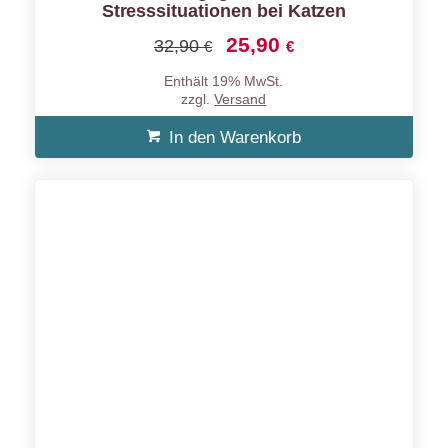
Stresssituationen bei Katzen
25,90
Ursprünglicher
Aktueller
32,90
€
€
Preis
Preis
Enthält 19% MwSt.
war:
ist:
zzgl.
Versand
32,90 €
25,90 €.
In den Warenkorb