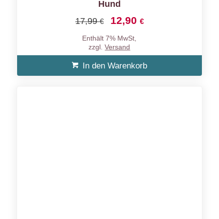
Hund
12,90
Ursprünglicher
Aktueller
17,99
€
€
Preis
Preis
Enthält 7% MwSt,
war:
ist:
zzgl.
Versand
17,99 €
12,90 €.
In den Warenkorb