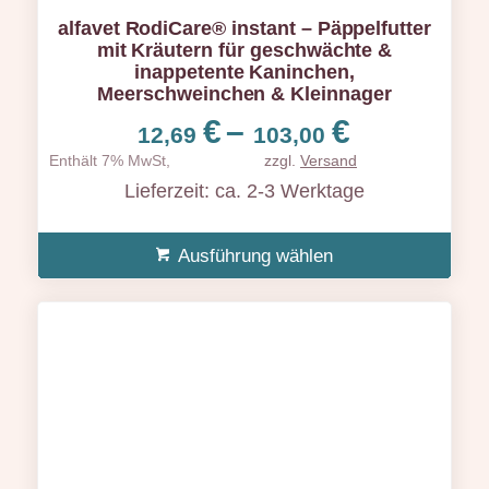
alfavet RodiCare® instant – Päppelfutter
mit Kräutern für geschwächte &
inappetente Kaninchen,
Meerschweinchen & Kleinnager
Preisspa
€
–
€
12,69
103,00
12,69 €
Enthält 7% MwSt,
zzgl.
Versand
bis
Lieferzeit: ca. 2-3 Werktage
103,00 €
Ausführung wählen