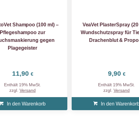
toVet Shampoo (100 ml) –
VeaVet PlasterSpray (20 
Pflegeshampoo zur
Wundschutzspray für Tie
uchsmaskierung gegen
Drachenblut & Propol
Plagegeister
11,90
9,90
€
€
Enthält 19% MwSt.
Enthält 19% MwSt.
zzgl.
Versand
zzgl.
Versand
In den Warenkorb
In den Warenkor