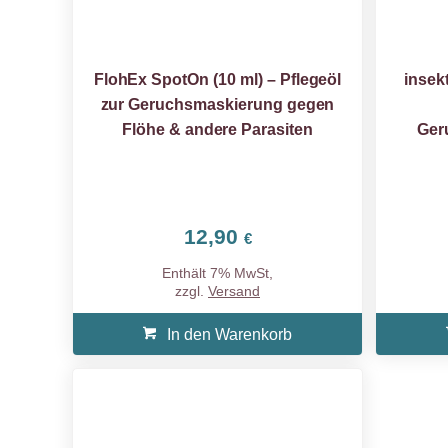
FlohEx SpotOn (10 ml) – Pflegeöl
insek
zur Geruchsmaskierung gegen
Flöhe & andere Parasiten
Ger
12,90
€
Enthält 7% MwSt,
zzgl.
Versand
In den Warenkorb