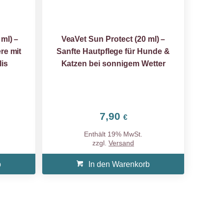
ml) –
VeaVet Sun Protect (20 ml) –
re mit
Sanfte Hautpflege für Hunde &
is
Katzen bei sonnigem Wetter
7,90
€
Enthält 19% MwSt.
zzgl.
Versand
b
In den Warenkorb