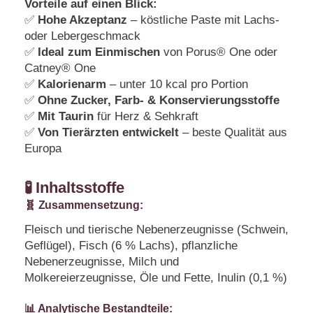
Vorteile auf einen Blick:
✅
Hohe Akzeptanz
– köstliche Paste mit Lachs-
oder Lebergeschmack
✅
Ideal zum Einmischen
von Porus® One oder
Catney® One
✅
Kalorienarm
– unter 10 kcal pro Portion
✅
Ohne Zucker, Farb- & Konservierungsstoffe
✅
Mit Taurin
für Herz & Sehkraft
✅
Von Tierärzten entwickelt
– beste Qualität aus
Europa
🧪 Inhaltsstoffe
🧬 Zusammensetzung:
Fleisch und tierische Nebenerzeugnisse (Schwein,
Geflügel), Fisch (6 % Lachs), pflanzliche
Nebenerzeugnisse, Milch und
Molkereierzeugnisse, Öle und Fette, Inulin (0,1 %)
📊 Analytische Bestandteile: