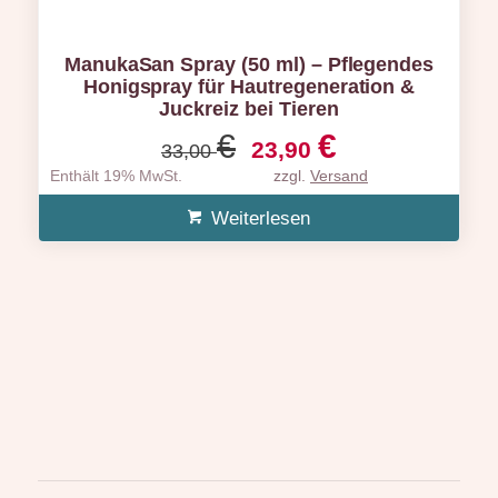
ManukaSan Spray (50 ml) – Pflegendes
Honigspray für Hautregeneration &
Juckreiz bei Tieren
Ursprünglicher
Aktueller
€
€
23,90
33,00
Preis
Preis
Enthält 19% MwSt.
zzgl.
Versand
war:
ist:
33,00 €
23,90 €.
Weiterlesen