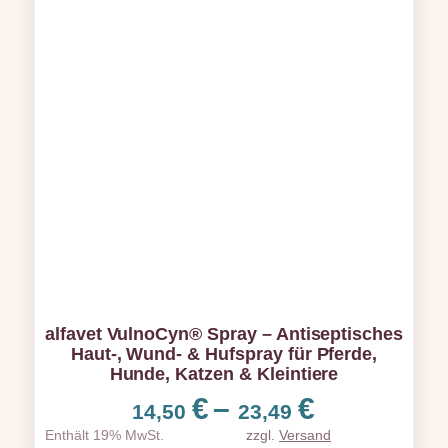
alfavet VulnoCyn® Spray – Antiseptisches
Haut-, Wund- & Hufspray für Pferde,
Hunde, Katzen & Kleintiere
Preisspa
€
–
€
14,50
23,49
14,50 €
Enthält 19% MwSt.
zzgl.
Versand