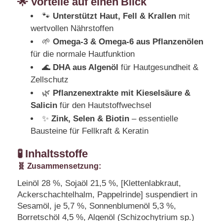
🌟
Vorteile auf einen Blick
🐾
Unterstützt Haut, Fell & Krallen
mit
wertvollen Nährstoffen
🌱
Omega-3 & Omega-6 aus Pflanzenölen
für die normale Hautfunktion
🌊
DHA aus Algenöl
für Hautgesundheit &
Zellschutz
🌿
Pflanzenextrakte mit Kieselsäure &
Salicin
für den Hautstoffwechsel
✨
Zink, Selen & Biotin
– essentielle
Bausteine für Fellkraft & Keratin
🧪 Inhaltsstoffe
🧬 Zusammensetzung:
Leinöl 28 %, Sojaöl 21,5 %, [Klettenlabkraut,
Ackerschachtelhalm, Pappelrinde] suspendiert in
Sesamöl, je 5,7 %, Sonnenblumenöl 5,3 %,
Borretschöl 4,5 %, Algenöl (Schizochytrium sp.)