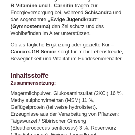
B-Vitamine und L-Carnitin
tragen zur
Energieversorgung bei, während
Schisandra
und
das sogenannte
„Ewige Jugendkraut“
(Gymnostemma)
den Zellschutz und das
Wohlbefinden im Alter unterstützen.
Ob als tägliche Ergänzung oder gezielte Kur –
Canicox-GR Senior
sorgt für mehr Lebensfreude,
Beweglichkeit und Vitalität im Hundeseniorenalter.
Inhaltsstoffe
Zusammensetzung:
Magermilchpulver, Glukosaminsulfat (2KCl) 16 %,
Methylsulphonylmethan (MSM) 11 %,
Geflügelprotein (teilweise hydrolisiert),
Erzeugnisse aus der Verarbeitung von Pflanzen:
Taigawurzel / Sibirischer Ginseng
(Eleutherococcus senticosus) 3 %, Rosenwurz
(Rhodiola rosea), Ewiges Jugendkraut