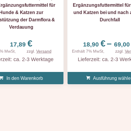
Ergänzungsfuttermittel für
Ergänzungsfuttermittel fü
Hunde & Katzen zur
und Katzen bei und nach
stützung der Darmflora &
Durchfall
Verdauung
nne:
€
€
–
17,89
18,90
69,0
7% MwSt,
zzgl.
Versand
Enthält 7% MwSt,
zzgl.
Ve
erzeit: ca. 2-3 Werktage
Lieferzeit: ca. 2-3 Wer
In den Warenkorb
Ausführung wähle