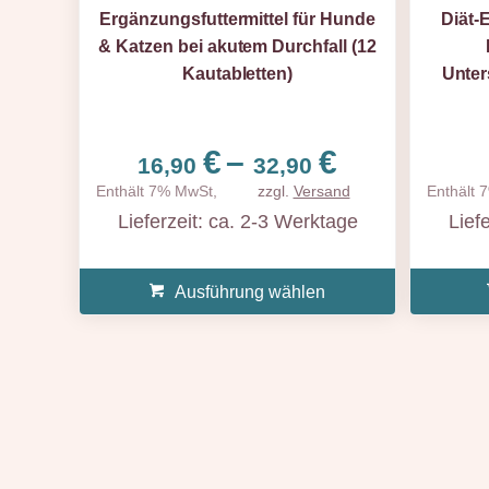
Ergänzungsfuttermittel für Hunde
Diät-
& Katzen bei akutem Durchfall (12
Kautabletten)
Unter
Preisspa
€
–
€
16,90
32,90
16,90 €
Enthält 7% MwSt,
zzgl.
Versand
Enthält 
bis
Lieferzeit: ca. 2-3 Werktage
Lief
32,90 €
Ausführung wählen