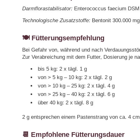
Darmflorastabilisator:
Enterococcus faecium DSM
Technologische Zusatzstoffe:
Bentonit 300.000 mg
🍽️ Fütterungsempfehlung
Bei Gefahr von, während und nach Verdauungsstö
Zur Verabreichung mit dem Futter, Dosierung je n
bis 5 kg: 2 x tägl. 1 g
von > 5 kg – 10 kg: 2 x tägl. 2 g
von > 10 kg – 25 kg: 2 x tägl. 4 g
von > 25 kg – 40 kg: 2 x tägl. 6 g
über 40 kg: 2 x tägl. 8 g
2 g entsprechen einem Pastenstrang von ca. 4 cm 
📆 Empfohlene Fütterungsdauer