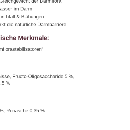
 Gleichgewicht der Darmflora
Wasser im Darm
urchfall & Blähungen
rkt die natürliche Darmbarriere
gische Merkmale:
florastabilisatoren“
nisse, Fructo-Oligosaccharide 5 %,
1,5 %
6 %, Rohasche 0,35 %