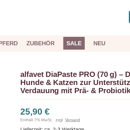
PFERD
ZUBEHÖR
SALE
NEU
alfavet DiaPaste PRO (70 g) – D
Hunde & Katzen zur Unterstüt
Verdauung mit Prä- & Probioti
25,90
€
Enthält 7% MwSt,
zzgl.
Versand
Lieferzeit: ca. 2-3 Werktage