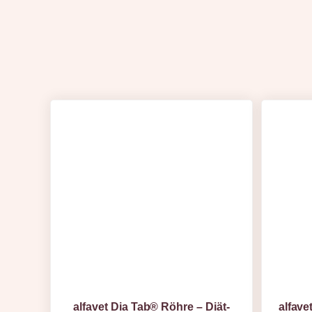
alfavet Dia Tab® Röhre – Diät-
alfave