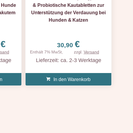
r Hunde
& Probiotische Kautabletten zur
 akutem
Unterstützung der Verdauung bei
Hunden & Katzen
Preisspanne:
€
€
0
30,90
18,90 €
rsand
Enthält 7% MwSt,
zzgl.
Versand
bis
ktage
Lieferzeit: ca. 2-3 Werktage
69,00 €
n
In den Warenkorb