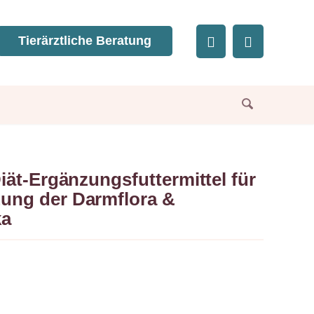
Tierärztliche Beratung
iät-Ergänzungsfuttermittel für
zung der Darmflora &
ka