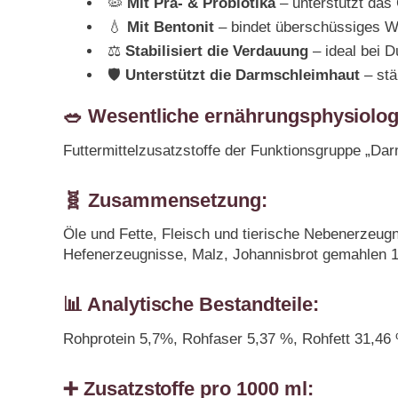
🦠
Mit Prä- & Probiotika
– unterstützt das
💧
Mit Bentonit
– bindet überschüssiges 
⚖️
Stabilisiert die Verdauung
– ideal bei D
🛡️
Unterstützt die Darmschleimhaut
– stä
🥗 Wesentliche ernährungsphysiolo
Futtermittelzusatzstoffe der Funktionsgruppe „Darm
🧬 Zusammensetzung:
Öle und Fette, Fleisch und tierische Nebenerzeug
Hefenerzeugnisse, Malz, Johannisbrot gemahlen 
📊 Analytische Bestandteile:
Rohprotein 5,7%, Rohfaser 5,37 %, Rohfett 31,4
➕ Zusatzstoffe pro 1000 ml: