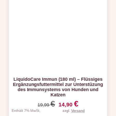
LiquidoCare Immun (180 ml) – Flüssiges
Ergänzungsfuttermittel zur Unterstüzung
des Immunsystems von Hunden und
Katzen
Ursprünglicher
Aktueller
€
€
14,90
19,99
Preis
Preis
Enthält 7% MwSt,
zzgl.
Versand
war:
ist: