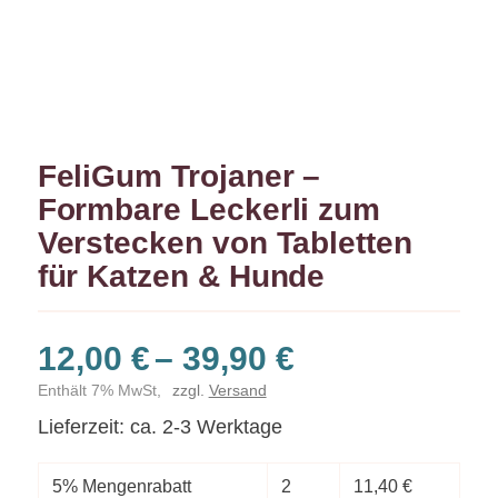
FeliGum Trojaner –
Formbare Leckerli zum
Verstecken von Tabletten
für Katzen & Hunde
Preisspanne
12,00
€
–
39,90
€
12,00 €
Enthält 7% MwSt,
zzgl.
Versand
bis
Lieferzeit: ca. 2-3 Werktage
39,90 €
5% Mengenrabatt
2
11,40
€