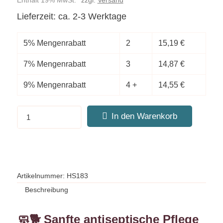
Enthält 19% MwSt.
zzgl.
Versand
Lieferzeit: ca. 2-3 Werktage
5% Mengenrabatt
2
15,19
€
7% Mengenrabatt
3
14,87
€
9% Mengenrabatt
4 +
14,55
€
In den Warenkorb
Artikelnummer:
HS183
Beschreibung
🧼🐕
Sanfte antiseptische Pflege